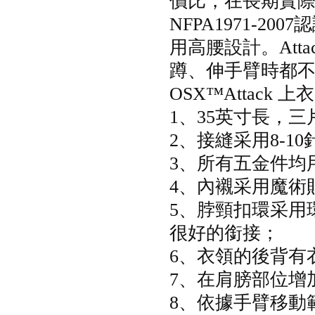
價比，在長期實
NFPA1971-200
用高腰設計。Att
蹲、伸手臂時都
OSX™Attack
1、35英寸長，
2、接縫采用8-1
3、所有五金件均
4、內襯采用魔術
5、脖頸扣環采用
很好的銜接；
6、衣領的後背有
7、在肩膀部位增
8、依據手臂移動