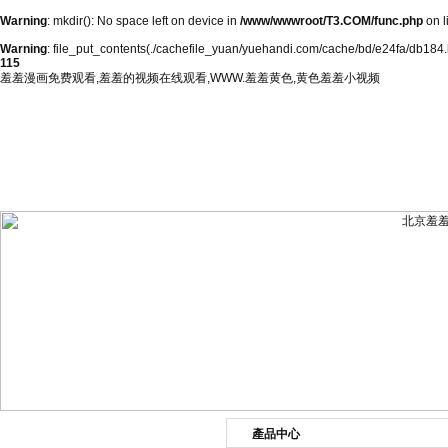
Warning
: mkdir(): No space left on device in
/www/wwwroot/T3.COM/func.php
on l
Warning
: file_put_contents(./cachefile_yuan/yuehandi.com/cache/bd/e24fa/db184.htm
115
羞羞漫画免费观看,羞羞的视频在线观看,WWW.羞羞黄色,黄色羞羞小视频
網站首頁
公司簡介
新聞資訊
產品展
產品中心
產品目錄