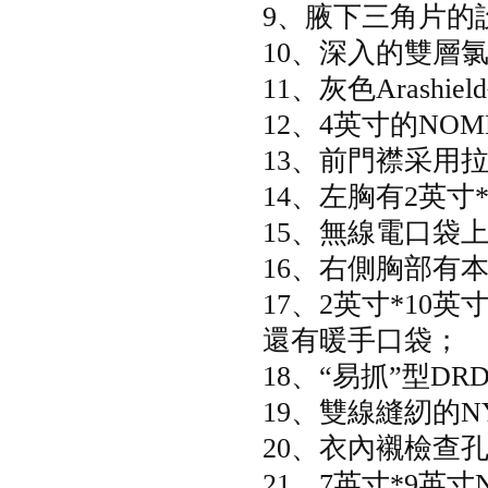
9、腋下三角片的
10、深入的雙層
11、灰色Arash
12、4英寸的N
13、前門襟采用
14、左胸有2英寸
15、無線電口袋
16、右側胸部有
17、2英寸*10英
還有暖手口袋；
18、“易抓”型
19、雙線縫紉的N
20、衣內襯檢查
21、7英寸*9英寸