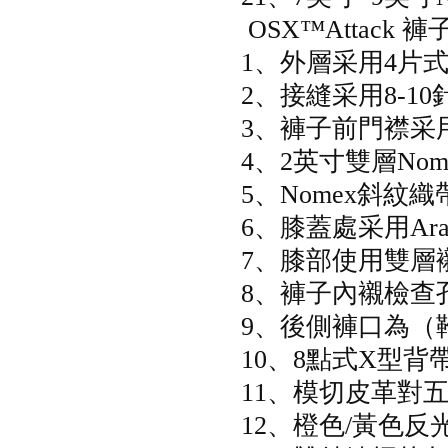
OSX™Attack
1、外層采用4片
2、接縫采用8-1
3、褲子前門襟采
4、2英寸雙層No
5、Nomex斜紋織
6、膝蓋處采用Ara
7、膝部使用雙層
8、褲子內襯檢查
9、後側褲口為（
10、8點式X型背
11、模切皮革對
12、橙色/黃色